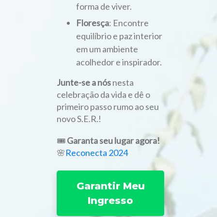
forma de viver.
Floresça
: Encontre
equilíbrio e paz interior
em um ambiente
acolhedor e inspirador.
Junte-se a nós
nesta
celebração da vida e dê o
primeiro passo rumo ao seu
novo S.E.R.!
🎟️
Garanta seu lugar agora!
🌸
Reconecta 2024
Garantir Meu
Ingresso